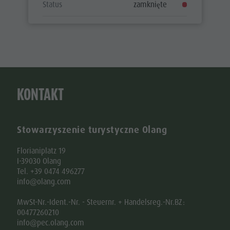
Status
zamknięte
KONTAKT
Stowarzyszenie turystyczne Olang
Florianiplatz 19
I-39030 Olang
Tel. +39 0474 496277
info@olang.com
MwSt-Nr.-Ident.-Nr. - Steuernr. + Handelsreg.-Nr.BZ:
00477260210
info@pec.olang.com