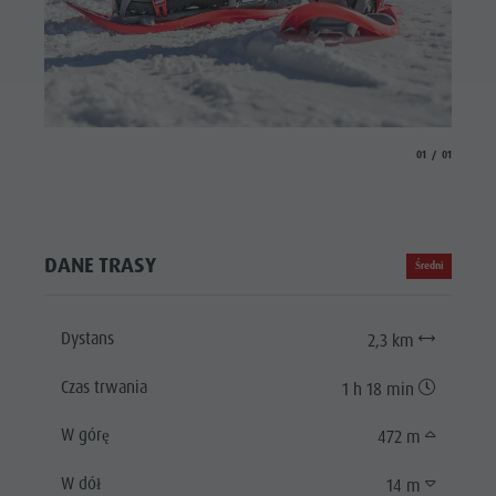
aria.slide_indicat
aria.slide_i
01
01
DANE TRASY
Średni
Dystans
2,3 km
Czas trwania
1 h 18 min
W górę
472 m
W dół
14 m