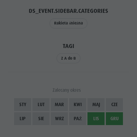
DS_EVENT.SIDEBAR.CATEGORIES
Rakieta śnieżna
TAGI
Z A do B
Zalecany okres
STY
LUT
MAR
KWI
MAJ
CZE
LIP
SIE
WRZ
PAŹ
LIS
GRU