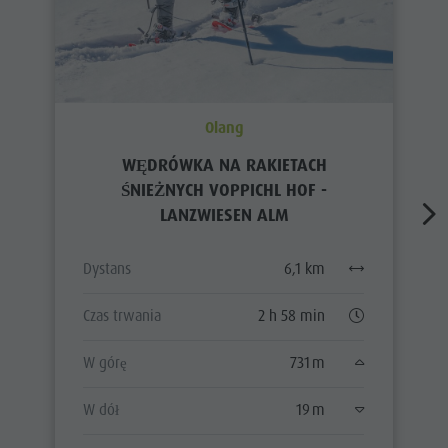
Olang
WĘDRÓWKA NA RAKIETACH
ŚNIEŻNYCH VOPPICHL HOF -
LANZWIESEN ALM
Dystans
6,1 km
Czas trwania
2 h 58 min
W górę
731 m
W dół
19 m