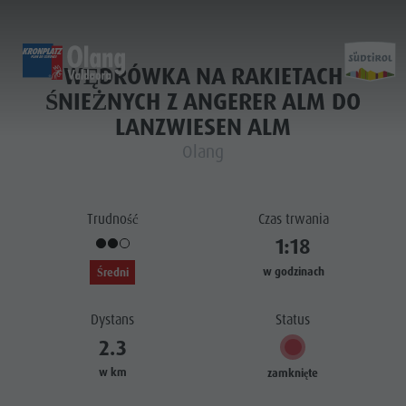
WĘDRÓWKA NA RAKIETACH
HOME
HOME
HOME
ŚNIEŻNYCH Z ANGERER ALM DO
LANZWIESEN ALM
Entdecken
Scoprire
Experience
Olang
Home
Aktivitäten
Attività
Sports & Activities
Planen & Buchen
Pianificare & prenotare
Planning & Booking
Trudność
Czas trwania
Lust auf Abenteuer
Voglia di avventura
Spirit of Adventure
Entdecken
1:18
Aktivitäten
w godzinach
Średni
Planen &
Dystans
Status
Buchen
2.3
Lust auf
w km
zamknięte
Abenteuer